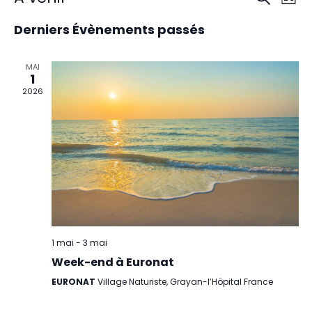
Rech
Liste
Sélectionnez
de
et
une
Derniers Évènements passés
date.
vu
navig
Év
MAI
1
de
2026
vues
Évèn
1 mai
-
3 mai
Week-end à Euronat
EURONAT
Village Naturiste, Grayan-l’Hôpital France