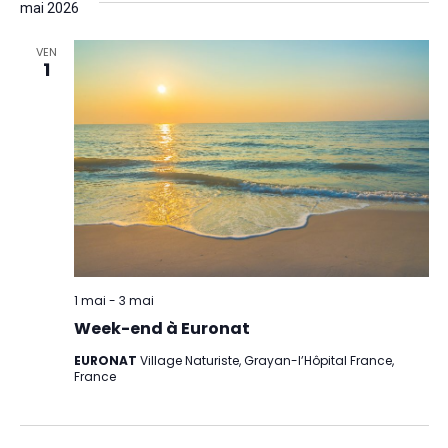
et
mai 2026
date.
vu
navig
Év
VEN
1
de
vues
Évèn
1 mai
-
3 mai
Week-end à Euronat
EURONAT
Village Naturiste, Grayan-l’Hôpital France,
France