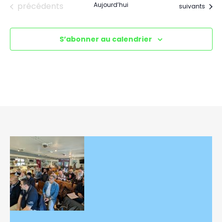
Évènements
précédents
Aujourd’hui
Évènements
suivants
S’abonner au calendrier