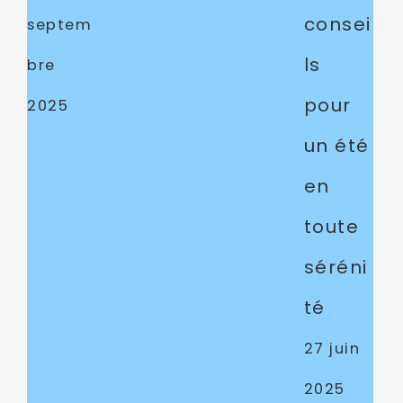
consei
septem
ls
bre
pour
2025
un été
en
toute
séréni
té
27 juin
2025