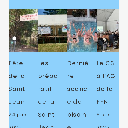
Fête
Les
Derniè
Le CSL
de la
prépa
re
à l’AG
Saint
ratif
séanc
de la
Jean
de la
e de
FFN
Saint
piscin
24 juin
6 juin
Jean
e
2025
2025