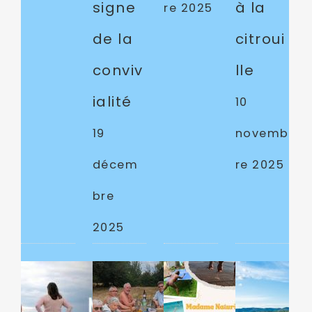
signe
à la
re 2025
de la
citroui
conviv
lle
ialité
10
19
novemb
décem
re 2025
bre
2025